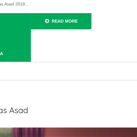
as Asad 2018...
READ MORE
RA
nas Asad