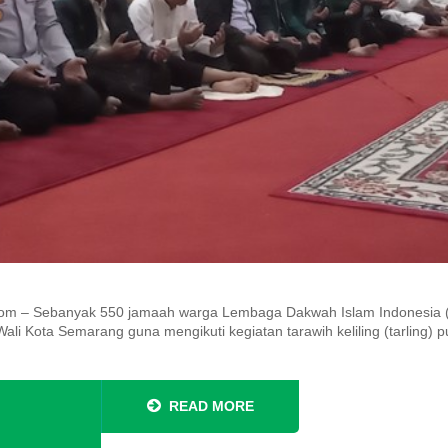
 – Sebanyak 550 jamaah warga Lembaga Dakwah Islam Indonesia (
i Kota Semarang guna mengikuti kegiatan tarawih keliling (tarling) pu
READ MORE