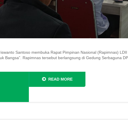
swanto Santoso membuka Rapat Pimpinan Nasional (Rapimnas) LDII b
tuk Bangsa”. Rapimnas tersebut berlangsung di Gedung Serbaguna DPP
READ MORE