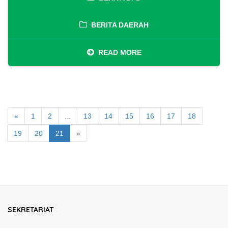
BERITA DAERAH
READ MORE
«
1
2
...
13
14
15
16
17
18
19
20
21
»
SEKRETARIAT