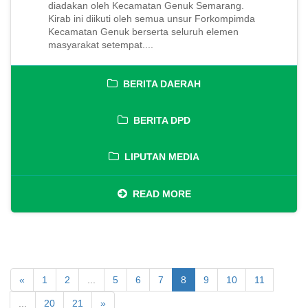
diadakan oleh Kecamatan Genuk Semarang.
Kirab ini diikuti oleh semua unsur Forkompimda
Kecamatan Genuk berserta seluruh elemen
masyarakat setempat....
BERITA DAERAH
BERITA DPD
LIPUTAN MEDIA
READ MORE
«
1
2
...
5
6
7
8
9
10
11
...
20
21
»