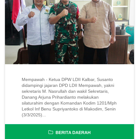
Mempawah - Ketua DPW LDII Kalbar, Susanto
didampingi jajaran DPD LDII Mempawah, yakni
sekretaris M. Nasrullah dan wakil Sekretaris,
Danang Arjuna Prihardianto melakukan
silaturahim dengan Komandan Kodim 1201/Mph
Letkol Inf Benu Supriyantoko di Makodim, Senin
(3/3/2025)...
BERITA DAERAH