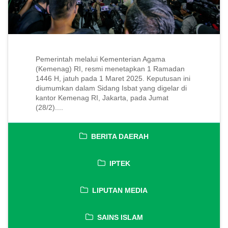
Pemerintah melalui Kementerian Agama
(Kemenag) RI, resmi menetapkan 1 Ramadan
1446 H, jatuh pada 1 Maret 2025. Keputusan ini
diumumkan dalam Sidang Isbat yang digelar di
kantor Kemenag RI, Jakarta, pada Jumat
(28/2)....
BERITA DAERAH
IPTEK
LIPUTAN MEDIA
SAINS ISLAM