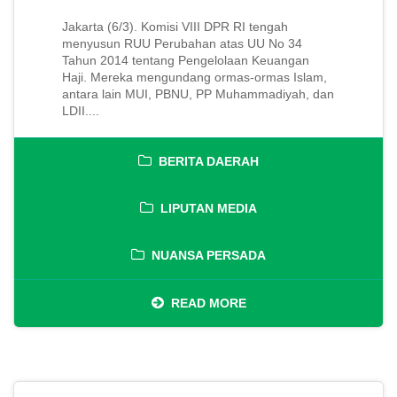
Jakarta (6/3). Komisi VIII DPR RI tengah
menyusun RUU Perubahan atas UU No 34
Tahun 2014 tentang Pengelolaan Keuangan
Haji. Mereka mengundang ormas-ormas Islam,
antara lain MUI, PBNU, PP Muhammadiyah, dan
LDII....
BERITA DAERAH
LIPUTAN MEDIA
NUANSA PERSADA
READ MORE