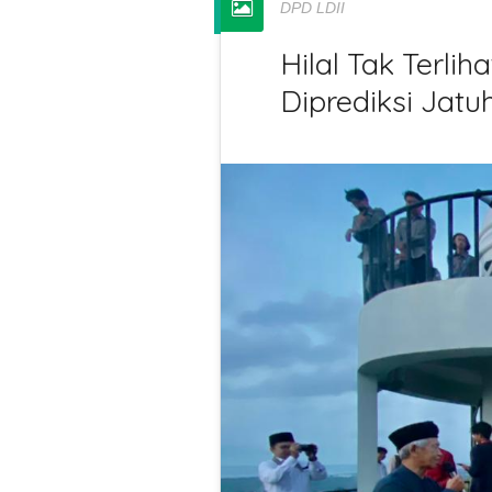
DPD LDII
Hilal Tak Terli
Diprediksi Jatu