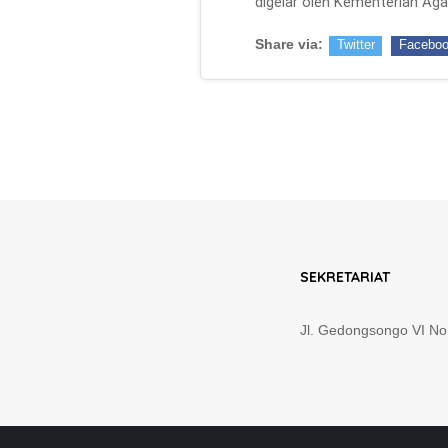
digelar oleh Kementerian Ag
Share via:
Twitter
Facebo
SEKRETARIAT
Jl. Gedongsongo VI N