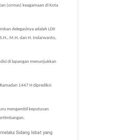
tan (ormas) keagamaan di Kota
imkan delegasinya adalah LDII
S.H., M.H. dan H. Indarwanto,
disi di lapangan menunjukkan
1 Ramadan 1447 H diprediksi
-buru mengambil keputusan
pertimbangan.
elalui Sidang Isbat yang