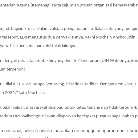
menterian Agama (Kemenag) serta sejumlah utusan organisasi kemasyaraka
jadi bagian krusial dalam validasi pengamatan ini. Salah satu yang mengir
tersebut, LDII mengutus dua perwakilannya, yakni Muchsin Anshorudiin, 
tul hilal bersama para ahli falak lainnya.
dengan peralatan mutakhir yang dimiliki Planetarium UIN Walisongo, kon
elum terpenuhi.
 Hilal di UIN Walisongo Semarang, hilal tidak terlihat. Dengan demikian, 
ari 2026," kata Muchsin.
ng telah keluar, masyarakat diimbau untuk tetap tenang dan tidak terburu
etarium UIN Walisongo ini akan dilaporkan ke tingkat pusat sebagai bahan 
a nasional, seluruh pihak diharapkan menunggu pengumuman resmi m