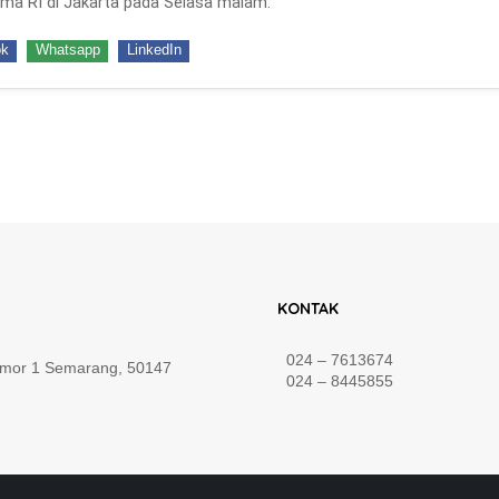
ama RI di Jakarta pada Selasa malam.
ok
Whatsapp
LinkedIn
KONTAK
024 – 7613674
omor 1 Semarang, 50147
024 – 8445855