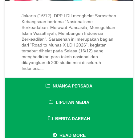
Jakarta (16/12). DPP LDII menghelat Sarasehan
Kebangsaan bertema “Nasionalisme
Berkeadaban: Merawat Pancasila, Meneguhkan
Islam Wasathiyah, Membangun Indonesia
Berkeadilan”. Sarasehan ini merupakan bagian
dari “Road to Munas X LDII 2026”, kegiatan
tersebut dihelat pada Selasa (16/12) yang
menghadirkan para tokoh nasional dan
ditayangkan di 200 studio mini di seluruh
Indonesia....
NUANSA PERSADA
LIPUTAN MEDIA
BERITA DAERAH
READ MORE