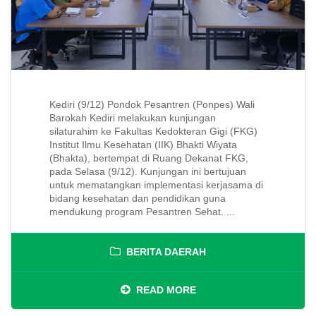
Kediri (9/12) Pondok Pesantren (Ponpes) Wali
Barokah Kediri melakukan kunjungan
silaturahim ke Fakultas Kedokteran Gigi (FKG)
Institut Ilmu Kesehatan (IIK) Bhakti Wiyata
(Bhakta), bertempat di Ruang Dekanat FKG,
pada Selasa (9/12). Kunjungan ini bertujuan
untuk mematangkan implementasi kerjasama di
bidang kesehatan dan pendidikan guna
mendukung program Pesantren Sehat. ...
BERITA DAERAH
READ MORE