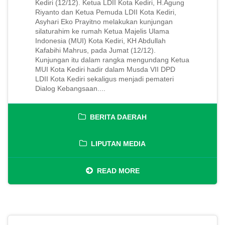
Kediri (12/12). Ketua LDII Kota Kediri, H.Agung
Riyanto dan Ketua Pemuda LDII Kota Kediri,
Asyhari Eko Prayitno melakukan kunjungan
silaturahim ke rumah Ketua Majelis Ulama
Indonesia (MUI) Kota Kediri, KH Abdullah
Kafabihi Mahrus, pada Jumat (12/12).
Kunjungan itu dalam rangka mengundang Ketua
MUI Kota Kediri hadir dalam Musda VII DPD
LDII Kota Kediri sekaligus menjadi pemateri
Dialog Kebangsaan....
BERITA DAERAH
LIPUTAN MEDIA
READ MORE