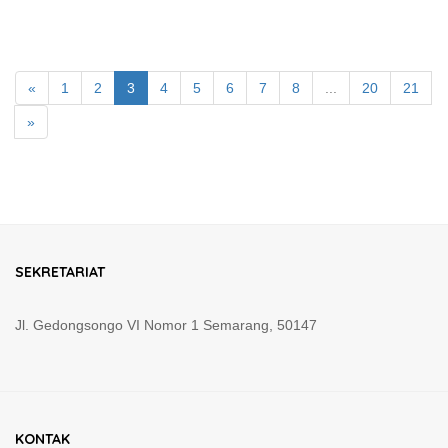
«
1
2
3
4
5
6
7
8
...
20
21
»
SEKRETARIAT
Jl. Gedongsongo VI Nomor 1 Semarang, 50147
KONTAK