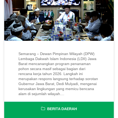
Semarang – Dewan Pimpinan Wilayah (DPW)
Lembaga Dakwah Islam Indonesia (LDII) Jawa
Barat mencanangkan program penanaman
pohon secara masif sebagai bagian dari
rencana kerja tahun 2026. Langkah ini
merupakan respons langsung terhadap sorotan
Gubernur Jawa Barat, Dedi Mulyadi, mengenai
kerusakan lingkungan yang memicu bencana
alam di sejumlah wilayah....
BERITA DAERAH